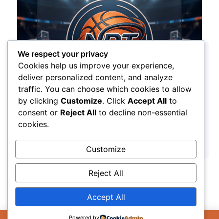
We respect your privacy
Cookies help us improve your experience,
deliver personalized content, and analyze
traffic. You can choose which cookies to allow
by clicking
Customize
. Click
Accept All
to
consent or
Reject All
to decline non-essential
Nuovo logo, stessa passione: la Nuova Pallacanestro Treviso guarda al
cookies.
futuro
17/07/2026
Customize
Reject All
Accept All
Il Sito Utilizza cookie per migliorare la tua
Powered by