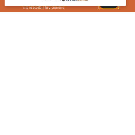
esperienza sul sito. Se continui ad utilizzare il
OK
sito ne accetti il funzionamento.
Pronti alla partenza per l’Honos Summer Camp 2026
27/03/2026