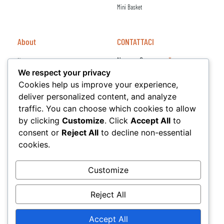
Mini Basket
About
CONTATTACI
Nome e Cognome
News
We respect your privacy
Sponsor
Cookies help us improve your experience,
Email
deliver personalized content, and analyze
traffic. You can choose which cookies to allow
by clicking
Customize
. Click
Accept All
to
Messaggio
consent or
Reject All
to decline non-essential
cookies.
Customize
Reject All
INVIA
Accept All