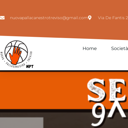
nuovapallacanestrotreviso@gmail.com
Via De Fantis 2
Home
Società