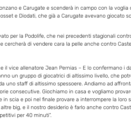
Ponzano e Carugate e scenderà in campo con la voglia 
 Rosset e Diodati, che già a Carugate avevano giocato s
evato per la Podolife, che nei precedenti stagionali contr
o e cercherà di vendere cara la pelle anche contro Cast
e il vice allenatore Jean Pernias – E lo confermano i d
Hanno un gruppo di giocatrici di altissimo livello, che po
 da uno staff di altissimo spessoere. Andiamo ad affron
torie consecutive. Giochiamo in casa e vogliamo provare
e in scia e poi nel finale provare a interrompere la loro s
altre big, e il nostro desiderio è farlo anche contro Cas
etitivi per 40 minuti”.