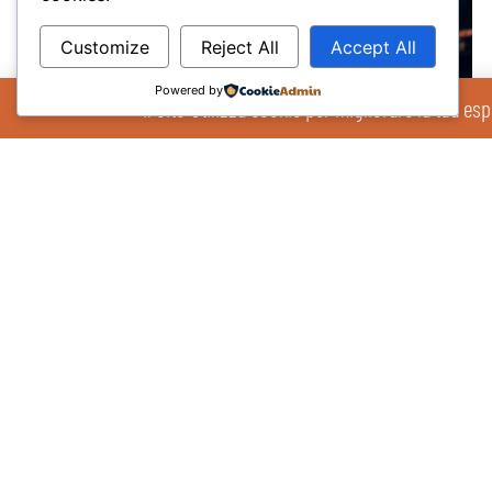
Customize
Reject All
Accept All
Powered by
Il Sito Utilizza cookie per migliorare la tua esp
Nuovo logo, stessa passione: la Nuova Pallacanestro Treviso guarda al
futuro
17/07/2026