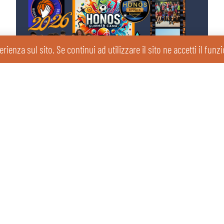
erienza sul sito. Se continui ad utilizzare il sito ne accetti il fun
Pronti alla partenza per l’Honos Summer Camp 2026
27/03/2026