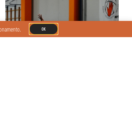
zionamento.
OK
Ancona passa al PalaPascale
01/02/2026