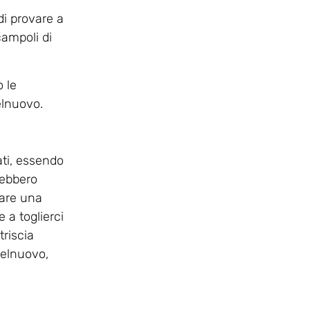
di provare a
campoli di
o le
elnuovo.
ati, essendo
trebbero
tare una
 a toglierci
triscia
telnuovo,