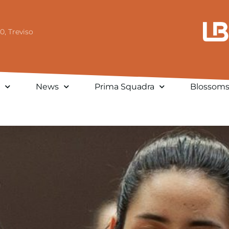
0, Treviso
News
Prima Squadra
Blossom