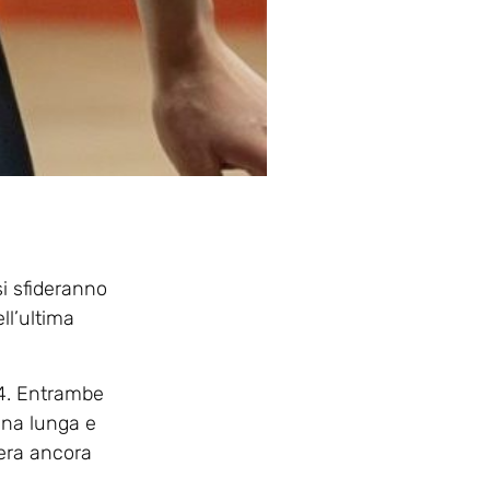
si sfideranno
ll’ultima
24. Entrambe
una lunga e
sera ancora