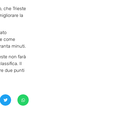
, che Trieste
igliorare la
eato
ile come
ranta minuti.
ieste non farà
ssifica. Il
re due punti