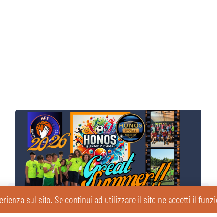
erienza sul sito. Se continui ad utilizzare il sito ne accetti il fun