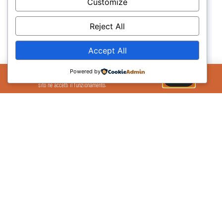
Customize
Reject All
Accept All
Il Sito Utilizza cookie per migliorare la tua
Powered by
esperienza sul sito. Se continui ad utilizzare il
OK
sito ne accetti il funzionamento.
Ancona passa al PalaPascale
01/02/2026