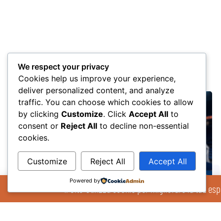
We respect your privacy
Altri post
Cookies help us improve your experience,
deliver personalized content, and analyze
traffic. You can choose which cookies to allow
by clicking
Customize
. Click
Accept All
to
consent or
Reject All
to decline non-essential
cookies.
Customize
Reject All
Accept All
Powered by
Il Sito Utilizza cookie per migliorare la tua esp
Nuovo logo, stessa passione: la Nuova Pallacanestro Treviso guarda al