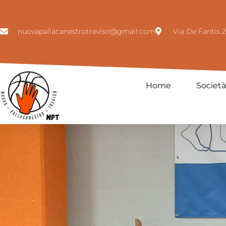
nuovapallacanestrotreviso@gmail.com
Via De Fantis 2
Home
Società