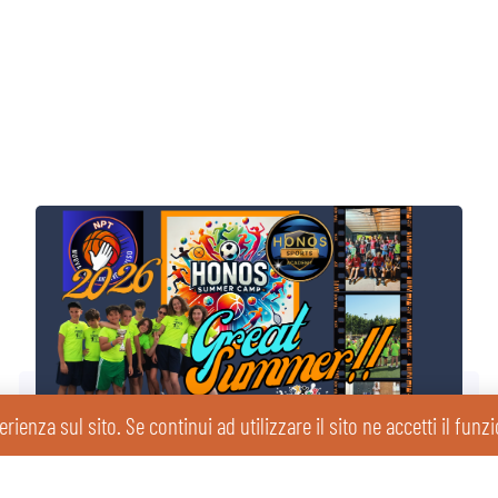
erienza sul sito. Se continui ad utilizzare il sito ne accetti il fun
Pronti alla partenza per l’Honos Summer Camp 2026