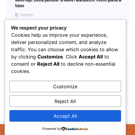
futuro
17/07/2026
We respect your privacy
Cookies help us improve your experience,
deliver personalized content, and analyze
traffic. You can choose which cookies to allow
by clicking
Customize
. Click
Accept All
to
consent or
Reject All
to decline non-essential
cookies.
Customize
Reject All
Pronti alla partenza per l’Honos Summer Camp 2026
27/03/2026
Accept All
Il Sito Utilizza cookie per migliorare la tua
Powered by
esperienza sul sito. Se continui ad utilizzare il
OK