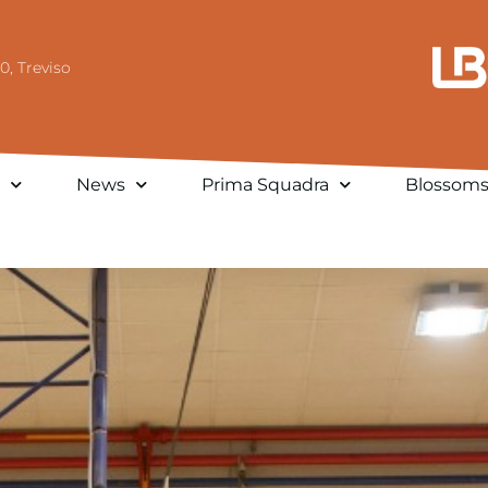
0, Treviso
News
Prima Squadra
Blossom