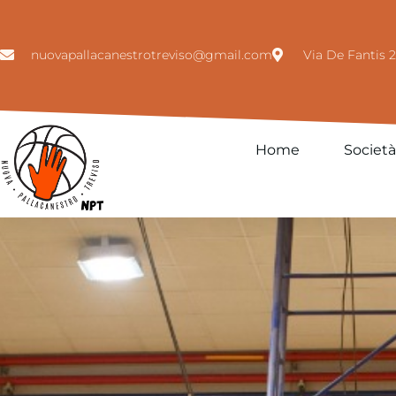
nuovapallacanestrotreviso@gmail.com
Via De Fantis 2
Home
Società