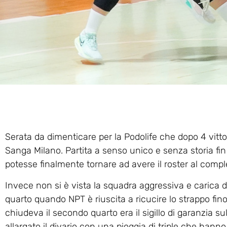
Serata da dimenticare per la Podolife che dopo 4 vittor
Sanga Milano. Partita a senso unico e senza storia fin
potesse finalmente tornare ad avere il roster al complet
Invece non si è vista la squadra aggressiva e carica d
quarto quando NPT è riuscita a ricucire lo strappo fin
chiudeva il secondo quarto era il sigillo di garanzia su
allargato il divario con una pioggia di triple che hanno