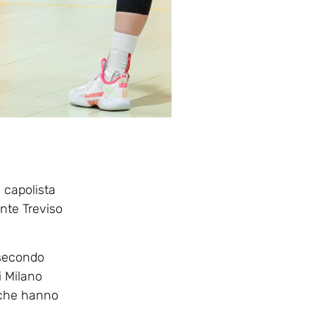
 capolista
ante Treviso
 secondo
i Milano
i che hanno