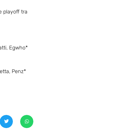
 playoff tra
Gatti, Egwho*
etta, Penz*