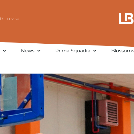
0, Treviso
News
Prima Squadra
Blossom