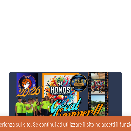
erienza sul sito. Se continui ad utilizzare il sito ne accetti il fun