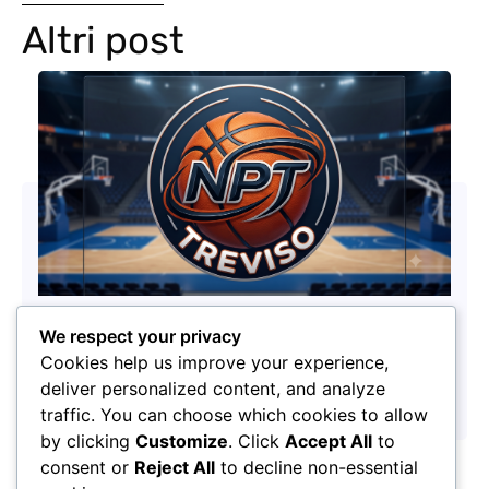
Altri post
We respect your privacy
Nuovo logo, stessa passione: la Nuova Pallacanestro Treviso guarda al
Cookies help us improve your experience,
futuro
deliver personalized content, and analyze
17/07/2026
traffic. You can choose which cookies to allow
by clicking
Customize
. Click
Accept All
to
consent or
Reject All
to decline non-essential