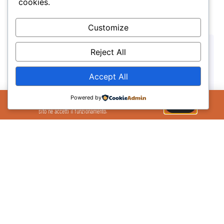
cookies.
Customize
Reject All
Accept All
Il Sito Utilizza cookie per migliorare la tua
Powered by
esperienza sul sito. Se continui ad utilizzare il
OK
Pronti alla partenza per l’Honos Summer Camp 2026
sito ne accetti il funzionamento.
27/03/2026