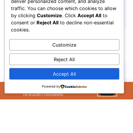
deliver personalized content, and analyze
Nuovo logo, stessa passione: la Nuova Pallacanestro Treviso guarda al
traffic. You can choose which cookies to allow
futuro
by clicking
Customize
. Click
Accept All
to
17/07/2026
consent or
Reject All
to decline non-essential
cookies.
Customize
Reject All
Accept All
Il Sito Utilizza cookie per migliorare la tua
Powered by
esperienza sul sito. Se continui ad utilizzare il
OK
sito ne accetti il funzionamento.
Pronti alla partenza per l’Honos Summer Camp 2026
27/03/2026