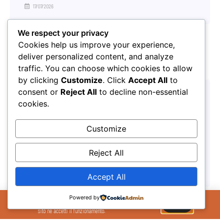
17/07/2026
We respect your privacy
Cookies help us improve your experience,
deliver personalized content, and analyze
traffic. You can choose which cookies to allow
by clicking
Customize
. Click
Accept All
to
consent or
Reject All
to decline non-essential
cookies.
Customize
Reject All
Pronti alla partenza per l’Honos Summer Camp 2026
27/03/2026
Accept All
Il Sito Utilizza cookie per migliorare la tua
Powered by
esperienza sul sito. Se continui ad utilizzare il
OK
sito ne accetti il funzionamento.