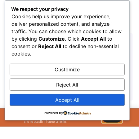
We respect your privacy
Cookies help us improve your experience,
deliver personalized content, and analyze
traffic. You can choose which cookies to allow
by clicking
Customize
. Click
Accept All
to
consent or
Reject All
to decline non-essential
cookies.
Customize
Pronti alla partenza per l’Honos Summer Camp 2026
Reject All
27/03/2026
Accept All
Il Sito Utilizza cookie per migliorare la tua
Powered by
esperienza sul sito. Se continui ad utilizzare il
OK
sito ne accetti il funzionamento.