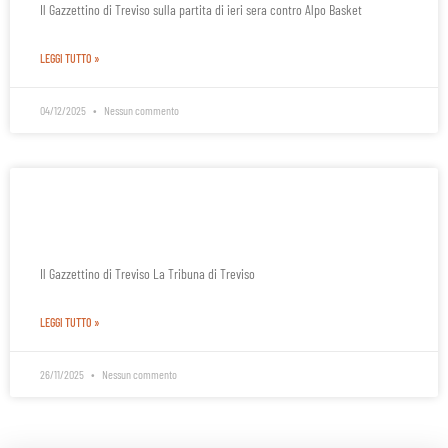
Il Gazzettino di Treviso sulla partita di ieri sera contro Alpo Basket
LEGGI TUTTO »
04/12/2025
Nessun commento
Dicono di noi: gli articoli della partita contro
Alcamo
Il Gazzettino di Treviso La Tribuna di Treviso
LEGGI TUTTO »
26/11/2025
Nessun commento