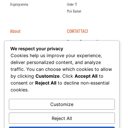
Organigramma
Under 17
Mini Basket
About
CONTATTACI
Nome e Cognome
News
We respect your privacy
Sponsor
Cookies help us improve your experience,
Email
deliver personalized content, and analyze
traffic. You can choose which cookies to allow
by clicking
Customize
. Click
Accept All
to
Messaggio
consent or
Reject All
to decline non-essential
cookies.
Customize
Reject All
INVIA