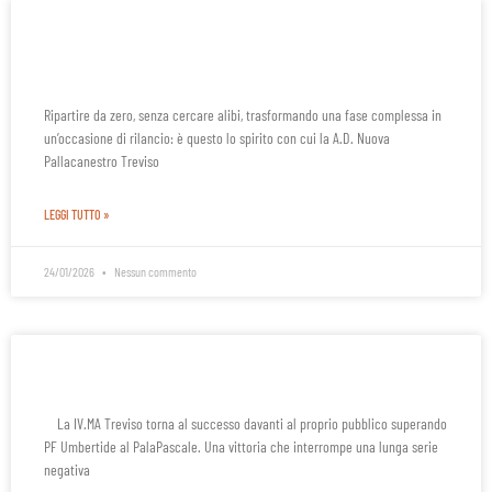
Rassegna stampa: NPT, De Vei assicura
«Crediamo nel progetto e puntiamo a salvarci»
Ripartire da zero, senza cercare alibi, trasformando una fase complessa in
un’occasione di rilancio: è questo lo spirito con cui la A.D. Nuova
Pallacanestro Treviso
LEGGI TUTTO »
24/01/2026
Nessun commento
Rassegna stampa – NPT Treviso vs PF Umbertide
La IV.MA Treviso torna al successo davanti al proprio pubblico superando
PF Umbertide al PalaPascale. Una vittoria che interrompe una lunga serie
negativa