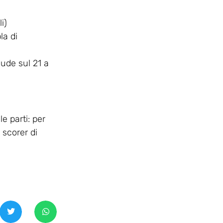
i)
la di
lude sul 21 a
e parti: per
 scorer di