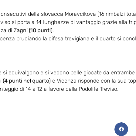
 consecutivi della slovacca Moravcikova (16 rimbalzi total
so si porta a 14 lunghezze di vantaggio grazie alla trip
za di Z
agni (10 punti)
.
cenza bruciando la difesa trevigiana e il quarto si conc
e si equivalgono e si vedono belle giocate da entrambe l
ti (4 punti nel quarto)
e Vicenza risponde con la sua top
unteggio di 14 a 12 a favore della Podolife Treviso.