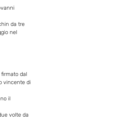
ovanni
hin da tre
gio nel
 firmato dal
p vincente di
no il
due volte da