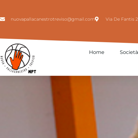
nuovapallacanestrotreviso@gmail.com
Via De Fantis 2
Home
Società