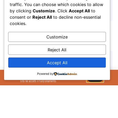
futuro
traffic. You can choose which cookies to allow
by clicking
Customize
. Click
Accept All
to
17/07/2026
consent or
Reject All
to decline non-essential
cookies.
Customize
Reject All
Accept All
Il Sito Utilizza cookie per migliorare la tua
Powered by
esperienza sul sito. Se continui ad utilizzare il
OK
sito ne accetti il funzionamento.
Pronti alla partenza per l’Honos Summer Camp 2026
27/03/2026