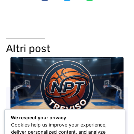
Altri post
We respect your privacy
Cookies help us improve your experience,
deliver personalized content, and analyze
Nuovo logo, stessa passione: la Nuova Pallacanestro Treviso guarda al