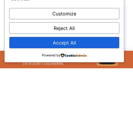
Customize
Reject All
Accept All
Il Sito Utilizza cookie per migliorare la tua
Powered by
esperienza sul sito. Se continui ad utilizzare il
OK
sito ne accetti il funzionamento.
Ancona passa al PalaPascale
01/02/2026