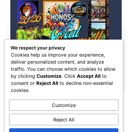
We respect your privacy
Cookies help us improve your experience,
deliver personalized content, and analyze
traffic. You can choose which cookies to allow
Pronti alla partenza per l’Honos Summer Camp 2026
by clicking
Customize
. Click
Accept All
to
27/03/2026
consent or
Reject All
to decline non-essential
cookies.
Customize
Reject All