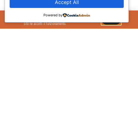
Accept All
Il Sito Utilizza cookie per migliorare la tua
Powered by
esperienza sul sito. Se continui ad utilizzare il
OK
sito ne accetti il funzionamento.
Ancona passa al PalaPascale
01/02/2026