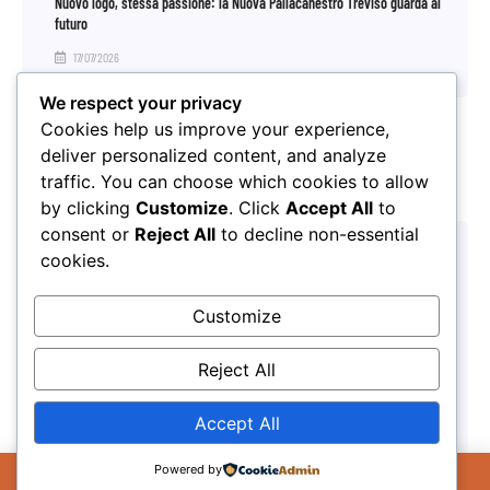
Nuovo logo, stessa passione: la Nuova Pallacanestro Treviso guarda al
futuro
17/07/2026
We respect your privacy
Cookies help us improve your experience,
deliver personalized content, and analyze
traffic. You can choose which cookies to allow
by clicking
Customize
. Click
Accept All
to
consent or
Reject All
to decline non-essential
cookies.
Customize
Reject All
Pronti alla partenza per l’Honos Summer Camp 2026
27/03/2026
Accept All
Il Sito Utilizza cookie per migliorare la tua
Powered by
esperienza sul sito. Se continui ad utilizzare il
OK